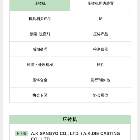
压铸机
压铸机周边装置
模具相关产品
炉
润滑·脱膜剂
压铸产品
后期处理
检测仪器
环境・处理机械
软件
压铸合金
发行刊物 他
协会专区
协会展位
压铸机
F-06
A.K.SANGYO CO., LTD. / A.K.DIE CASTING
CO., LTD.